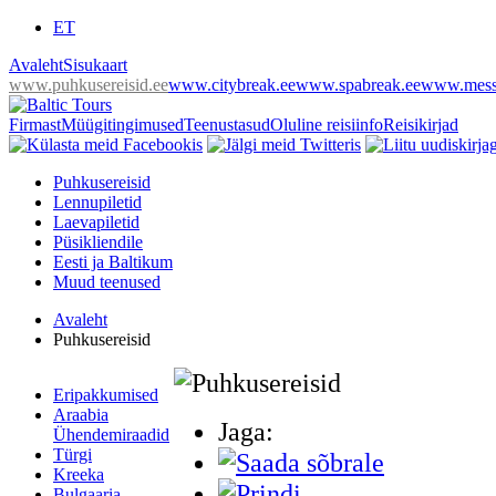
ET
Avaleht
Sisukaart
www.puhkusereisid.ee
www.citybreak.ee
www.spabreak.ee
www.messi
Firmast
Müügitingimused
Teenustasud
Oluline reisiinfo
Reisikirjad
Puhkusereisid
Lennupiletid
Laevapiletid
Püsikliendile
Eesti ja Baltikum
Muud teenused
Avaleht
Puhkusereisid
Eripakkumised
Araabia
Jaga:
Ühendemiraadid
Türgi
Kreeka
Bulgaaria