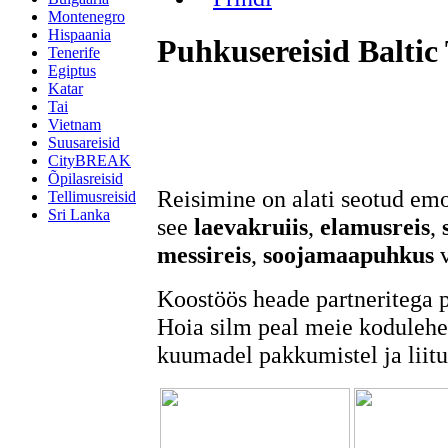
Montenegro
Hispaania
Puhkusereisid Baltic 
Tenerife
Egiptus
Katar
Tai
Vietnam
Suusareisid
CityBREAK
Õpilasreisid
Reisimine on alati seotud em
Tellimusreisid
Sri Lanka
see
laevakruiis
,
elamusreis
,
messireis
,
soojamaapuhkus
Koostöös heade partneritega 
Hoia silm peal meie kodulehe
kuumadel pakkumistel ja liit