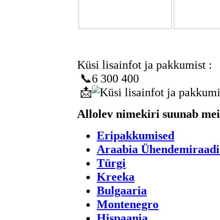
Küsi lisainfot ja pakkumist :
📞6 300 400
📩
Allolev nimekiri suunab me
Eripakkumised
Araabia Ühendemiraad
Türgi
Kreeka
Bulgaaria
Montenegro
Hispaania