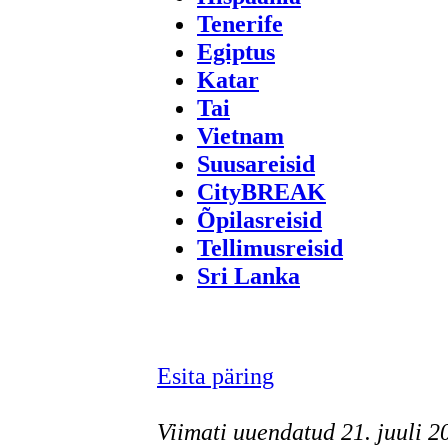
Tenerife
Egiptus
Katar
Tai
Vietnam
Suusareisid
CityBREAK
Õpilasreisid
Tellimusreisid
Sri Lanka
Esita päring
Viimati uuendatud 21. juuli 2